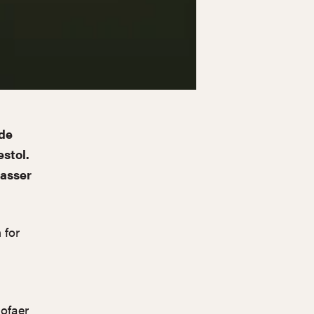
de
estol.
lasser
 for
sofaer