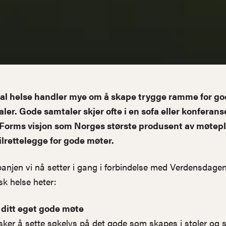
al helse handler mye om å skape trygge ramme for go
ler. Gode samtaler skjer ofte i en sofa eller konferans
Forms visjon som Norges største produsent av møtep
tilrettelegge for gode møter.
njen vi nå setter i gang i forbindelse med Verdensdagen
sk helse heter:
ditt eget gode møte
sker å sette søkelys på det gode som skapes i stoler og 