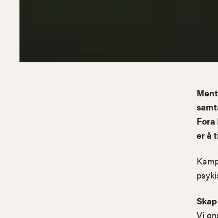
Ment
samta
Fora 
er å 
Kampa
psyki
Skap 
Vi øn