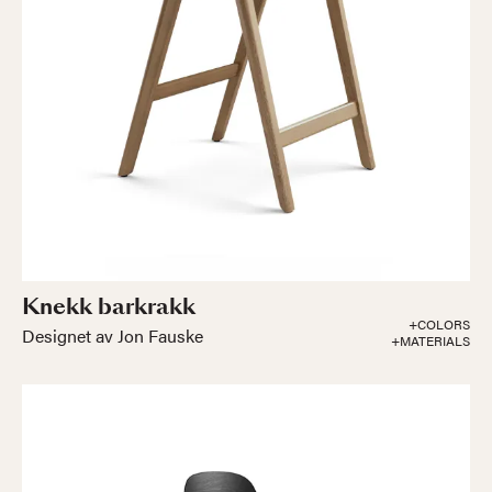
Knekk barkrakk
+COLORS
Designet av Jon Fauske
+MATERIALS