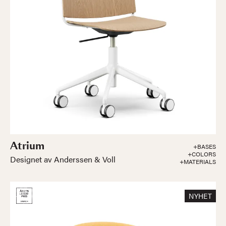
Atrium
+BASES
+COLORS
Designet av Anderssen & Voll
+MATERIALS
NYHET