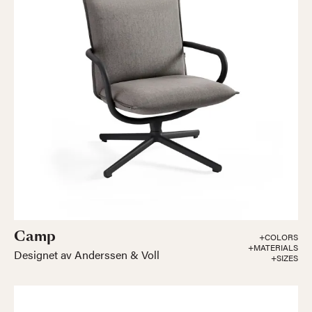
Camp
+COLORS
+MATERIALS
Designet av Anderssen & Voll
+SIZES