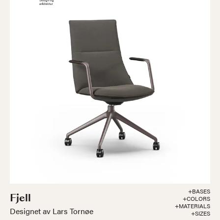
+BASES
Fjell
+COLORS
+MATERIALS
Designet av Lars Tornøe
+SIZES