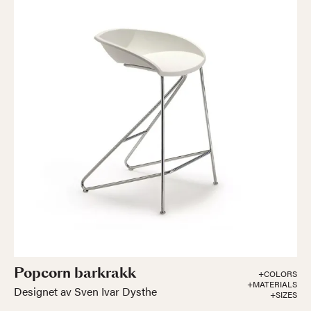
Popcorn barkrakk
+COLORS
+MATERIALS
Designet av Sven Ivar Dysthe
+SIZES