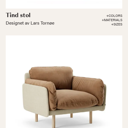
Tind stol
+COLORS
+MATERIALS
Designet av Lars Tornøe
+SIZES