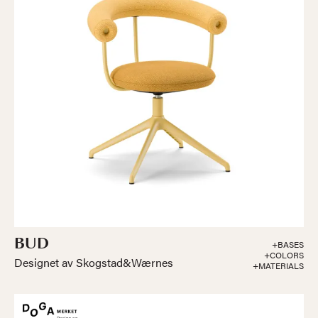
BUD
+BASES
+COLORS
Designet av Skogstad&Wærnes
+MATERIALS