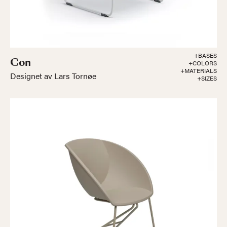
+BASES
Con
+COLORS
+MATERIALS
Designet av Lars Tornøe
+SIZES