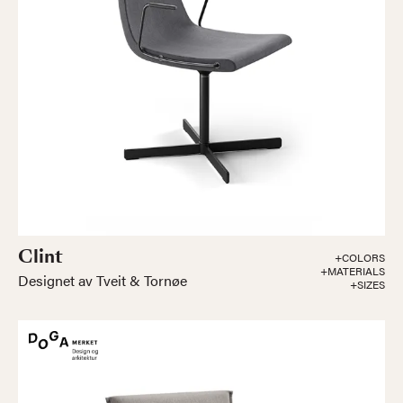
Clint
+COLORS
+MATERIALS
Designet av Tveit & Tornøe
+SIZES