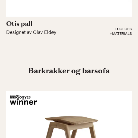
Otis pall
+COLORS
Designet av Olav Eldøy
+MATERIALS
Barkrakker og barsofa