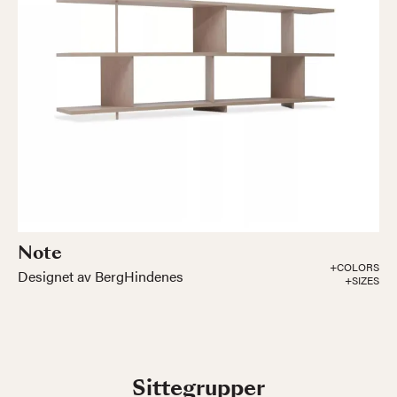
Note
+COLORS
Designet av BergHindenes
+SIZES
Sittegrupper