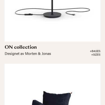
ON collection
+BASES
Designet av Morten & Jonas
+SIZES