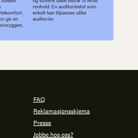
 tidløse
il lettet
å
m
ttekomfort.
ses ulike
on gir en
auditorier.
korsryggen,
FAQ
Reklamasjonsskjema
Presse
Jobbe hos oss?