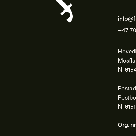
info@f
+47 70
Hoved
Mosfla
N-615
Postad
Postbo
N-615
Org. n