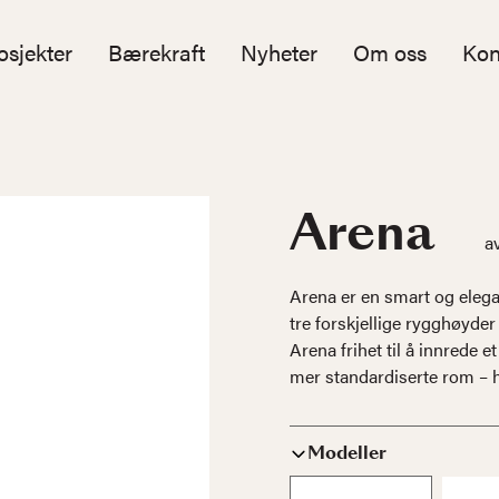
osjekter
Bærekraft
Nyheter
Om oss
Kon
Arena
a
Arena er en smart og elega
tre forskjellige rygghøyder
Arena frihet til å innrede e
mer standardiserte rom – h
Modeller