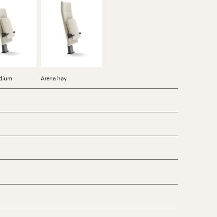
dium
Arena høy