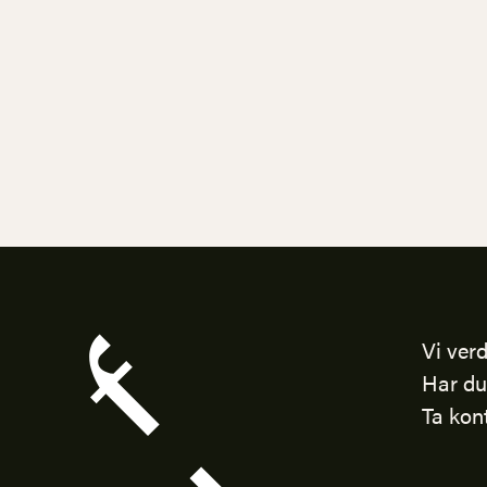
Vi verd
Har du
Ta kon