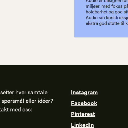
Audio er designet for
og stolens base bidrar t
miljøer, med fokus p
renhold. En auditoriestol so
holdbarhet og god si
enkelt kan tilpas
Audio sin konstruksj
ekstra god støtte til 
setter hver samtale.
Instagram
 spørsmål eller idéer?
Facebook
takt med oss:
Pinterest
LinkedIn