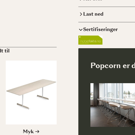
Last ned
Sertifiseringer
t til
Popcorn er d
Myk