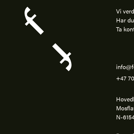
Vi verd
Har du
Ta kon
info@f
+47 70
Hoved
Mosfla
N-615