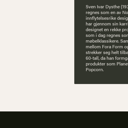
Sven Ivar Dysthe (19
regnes som en av N
innflytelsesrike desi
har gjennom sin karr
designet en rekke pr
som i dag regnes s
møbelklassikere. Sa
mellom Fora Form o
strekker seg helt tilbak
60-tall, da han formg
produkter som Plane
Popcorn.