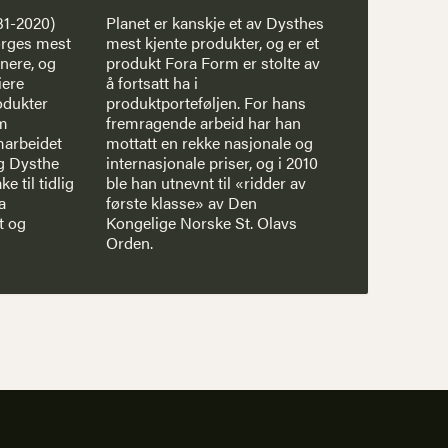
31-2020)
Planet er kanskje et av Dysthes
orges mest
mest kjente produkter, og er et
gnere, og
produkt Fora Form er stolte av
iere
å fortsatt ha i
odukter
produktporteføljen. For hans
om
fremragende arbeid har han
marbeidet
mottatt en rekke nasjonale og
g Dysthe
internasjonale priser, og i 2010
e til tidlig
ble han utnevnt til «ridder av
a
første klasse» av Den
t og
Kongelige Norske St. Olavs
Orden.