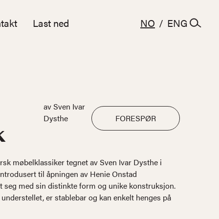
takt
Last ned
NO
/
ENG
av Sven Ivar
Dysthe
FORESPØR
k
sk møbelklassiker tegnet av Sven Ivar Dysthe i
 introdusert til åpningen av Henie Onstad
 seg med sin distinkte form og unike konstruksjon.
 understellet, er stablebar og kan enkelt henges på