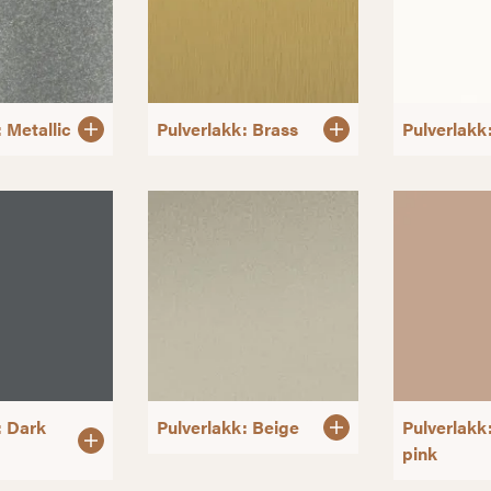
 Metallic
Pulverlakk: Brass
Pulverlakk
: Dark
Pulverlakk: Beige
Pulverlakk
pink