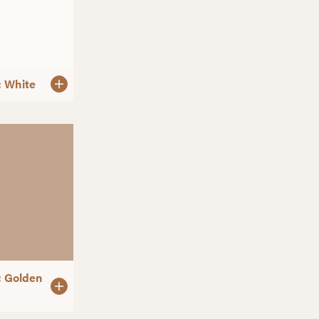
: White
: Golden