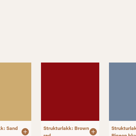
kk: Sand
Strukturlakk: Brown
Strukturla
red
Pigeon blu