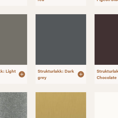
kk: Light
Strukturlakk: Dark
Strukturla
grey
Chocolate