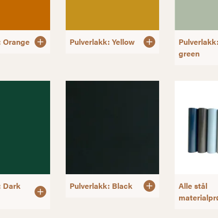
: Orange
Pulverlakk: Yellow
Pulverlakk
green
: Dark
Pulverlakk: Black
Alle stål
materialpr