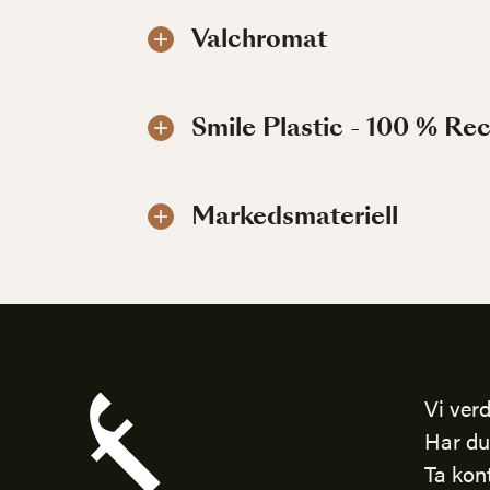
Valchromat
Smile Plastic - 100 % Re
Markedsmateriell
Vi verd
Har du
Ta kon