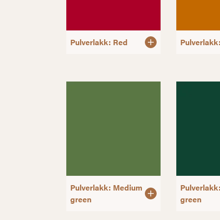
Pulverlakk: Red
Pulverlakk
Pulverlakk: Medium
Pulverlakk
green
green