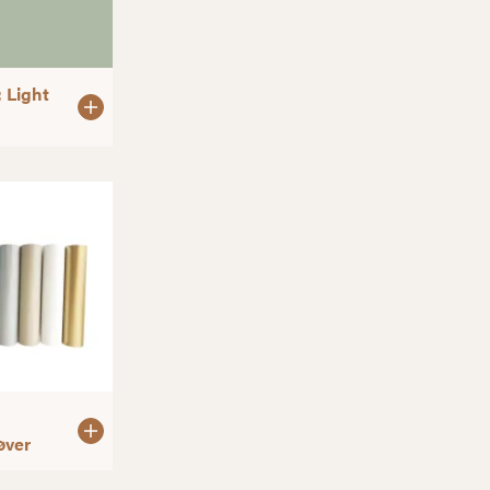
: Light
øver