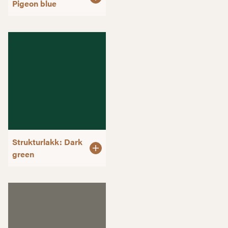
Pigeon blue
Strukturlakk: Dark
green