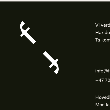
Vi verd
Har du
Ta kon
info@f
+47 70
Hoved
Mosfla