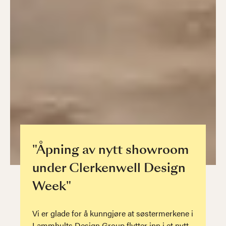
"Åpning av nytt showroom
under Clerkenwell Design
Week"
Vi er glade for å kunngjøre at søstermerkene i
Lammhults Design Group flytter inn i et nytt