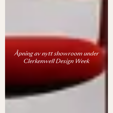
Åpning av nytt showroom under
Clerkenwell Design Week