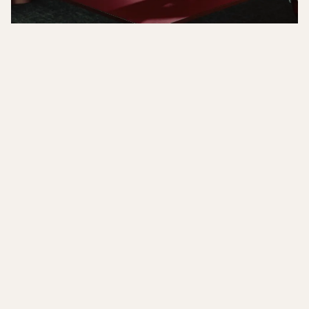
Fora Form
3 Days of Design 2026
Bli med Lammhults, Abstracta, Fora Form og Ragnars 10.–12. juni
for spennende dager med produktlanseringer, design, mingling og
feiring av starten på sommeren sammen.