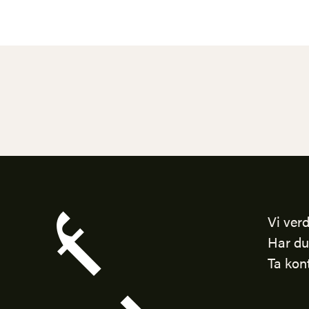
Vi verd
Har du
Ta kon