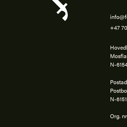
info@f
+47 70
Hoved
Mosfla
N-615
Postad
Postbo
N-615
Org. n