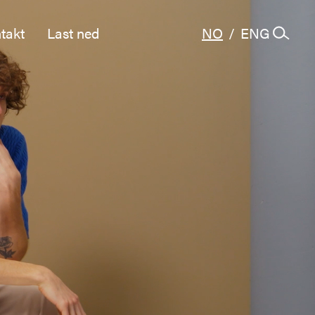
takt
Last ned
NO
/
ENG