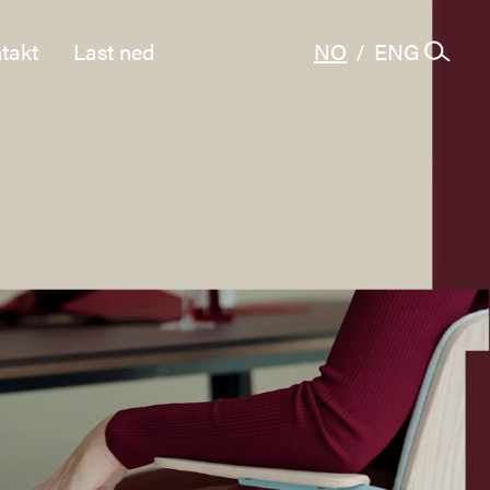
takt
Last ned
NO
/
ENG