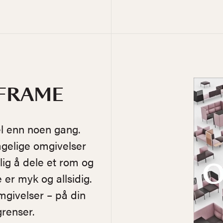
 FRAME
bel enn noen gang.
gelige omgivelser
ig å dele et rom og
er myk og allsidig.
mgivelser – på din
grenser.