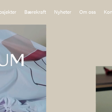
osjekter
Bærekraft
Nyheter
Om oss
Kon