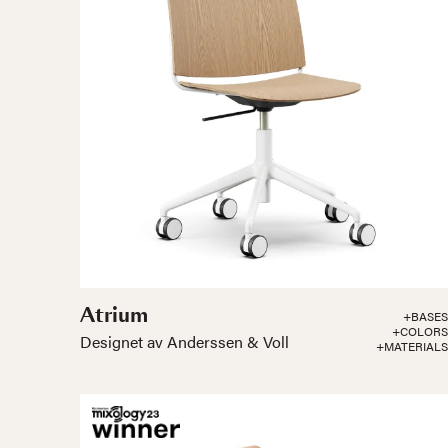
Atrium
+BASES
+COLORS
Designet av Anderssen & Voll
+MATERIALS