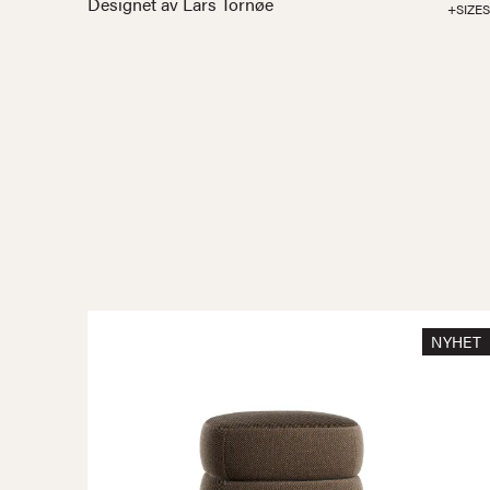
Designet av Lars Tornøe
+SIZES
NYHET