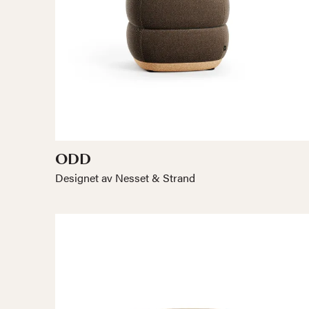
ODD
Designet av Nesset & Strand