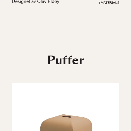
Designet av Olav Eldøy
+MATERIALS
Puffer