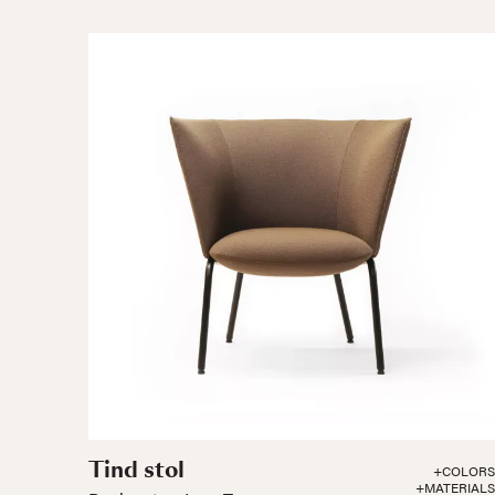
Tind stol
+COLORS
+MATERIALS