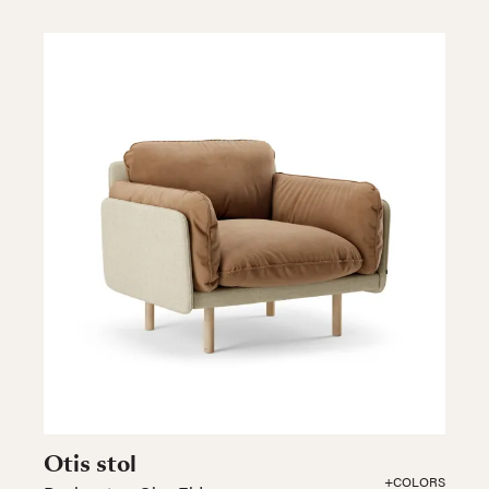
Otis stol
+COLORS