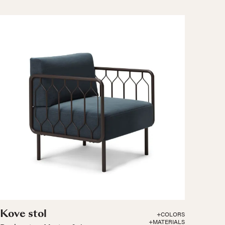
Kove stol
+COLORS
+MATERIALS