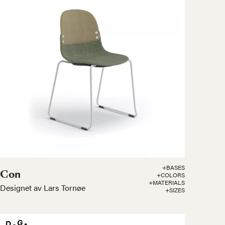
+BASES
Con
+COLORS
+MATERIALS
Designet av Lars Tornøe
+SIZES