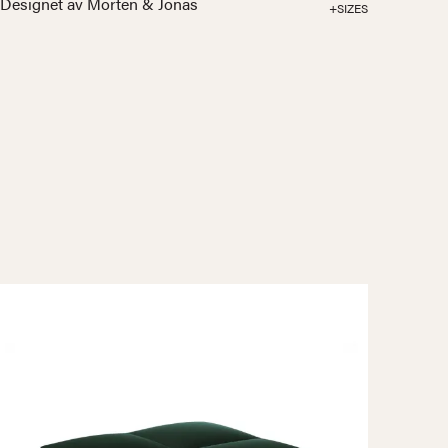
Designet av Morten & Jonas
+SIZES