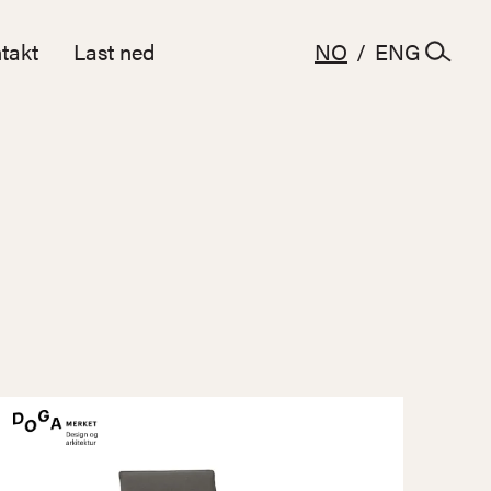
takt
Last ned
NO
/
ENG