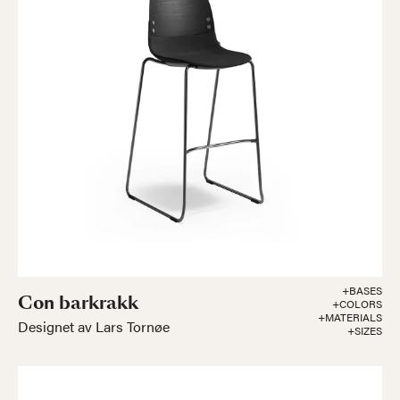
+BASES
Con barkrakk
+COLORS
+MATERIALS
Designet av Lars Tornøe
+SIZES