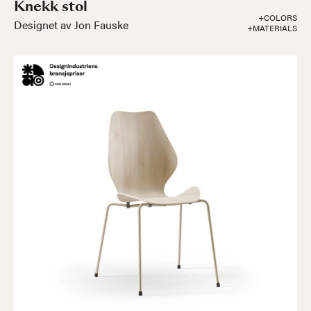
Knekk stol
+COLORS
Designet av Jon Fauske
+MATERIALS