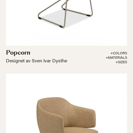
Popcorn
+COLORS
+MATERIALS
Designet av Sven Ivar Dysthe
+SIZES