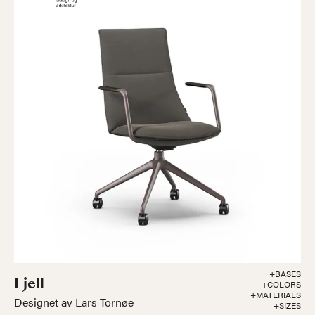
+BASES
Fjell
+COLORS
+MATERIALS
Designet av Lars Tornøe
+SIZES