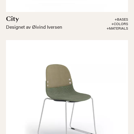
City
+BASES
+COLORS
Designet av Øivind Iversen
+MATERIALS