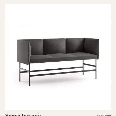
Senso barsofa