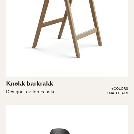
Knekk barkrakk
+COLORS
Designet av Jon Fauske
+MATERIALS