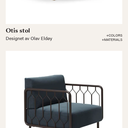
Otis stol
+COLORS
Designet av Olav Eldøy
+MATERIALS