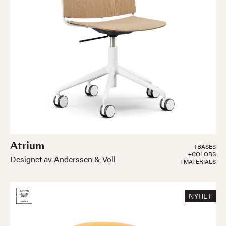
Atrium
+BASES
+COLORS
Designet av Anderssen & Voll
+MATERIALS
NYHET