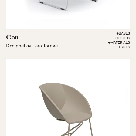
+BASES
Con
+COLORS
+MATERIALS
Designet av Lars Tornøe
+SIZES