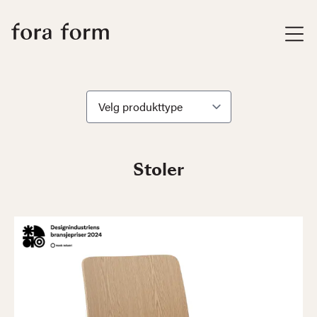
Stoler