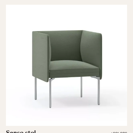
Senso stol