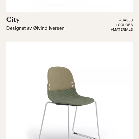
City
+BASES
+COLORS
Designet av Øivind Iversen
+MATERIALS