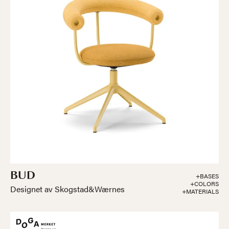
BUD
+BASES
+COLORS
Designet av Skogstad&Wærnes
+MATERIALS