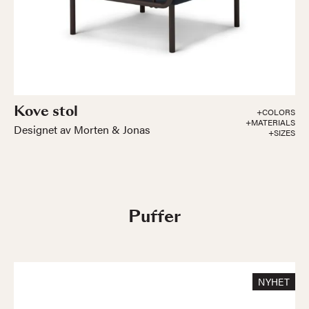
Kove stol
+COLORS
+MATERIALS
Designet av Morten & Jonas
+SIZES
Puffer
NYHET