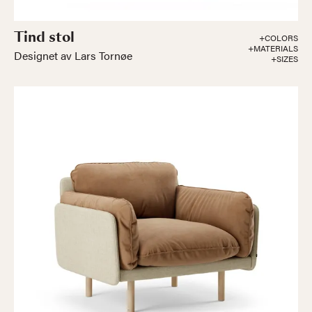
Tind stol
+COLORS
+MATERIALS
Designet av Lars Tornøe
+SIZES