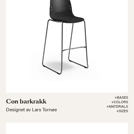
+BASES
Con barkrakk
+COLORS
+MATERIALS
Designet av Lars Tornøe
+SIZES