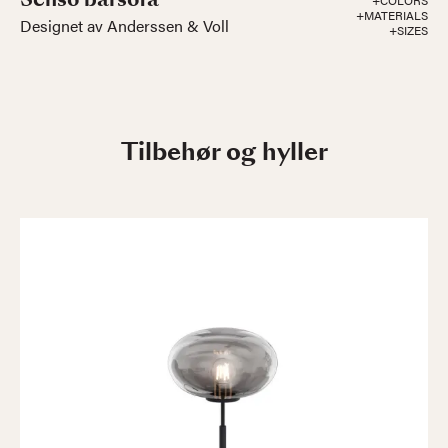
+COLORS
+MATERIALS
Designet av Anderssen & Voll
+SIZES
Tilbehør og hyller