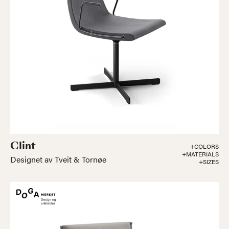
Clint
+COLORS
+MATERIALS
Designet av Tveit & Tornøe
+SIZES