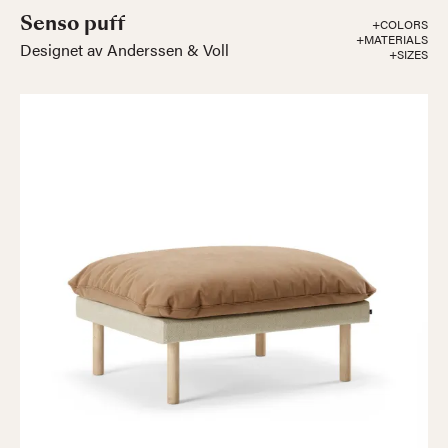
Senso puff
+COLORS
+MATERIALS
Designet av Anderssen & Voll
+SIZES