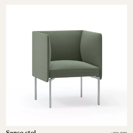
Senso stol