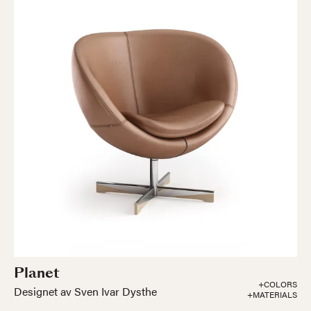
Planet
+COLORS
Designet av Sven Ivar Dysthe
+MATERIALS