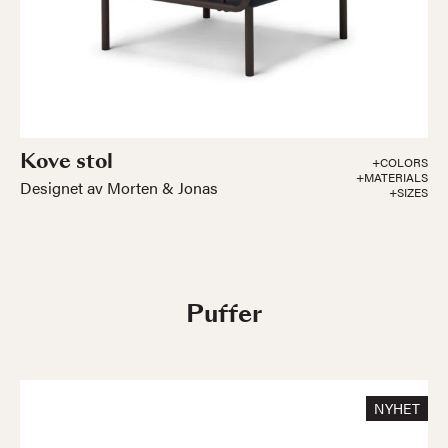
Kove stol
+COLORS
+MATERIALS
Designet av Morten & Jonas
+SIZES
Puffer
NYHET