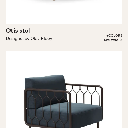
Otis stol
+COLORS
Designet av Olav Eldøy
+MATERIALS