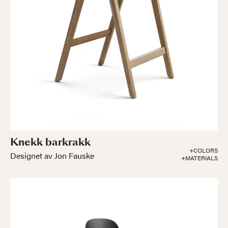
Knekk barkrakk
+COLORS
Designet av Jon Fauske
+MATERIALS