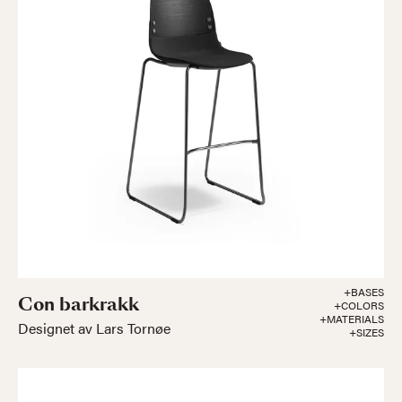
+BASES
Con barkrakk
+COLORS
+MATERIALS
Designet av Lars Tornøe
+SIZES