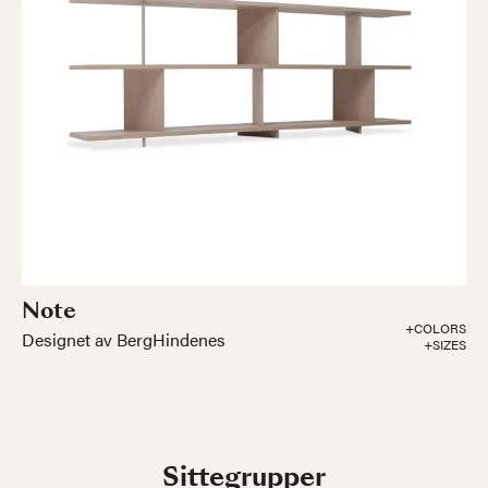
Note
+COLORS
Designet av BergHindenes
+SIZES
Sittegrupper