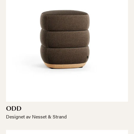
ODD
Designet av Nesset & Strand