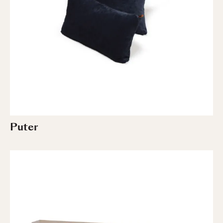
Puter