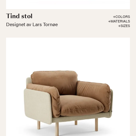
Tind stol
+COLORS
+MATERIALS
Designet av Lars Tornøe
+SIZES