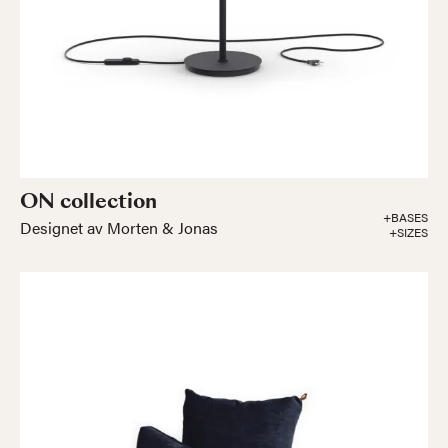
ON collection
+BASES
Designet av Morten & Jonas
+SIZES