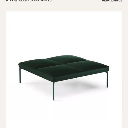
+MATERIALS