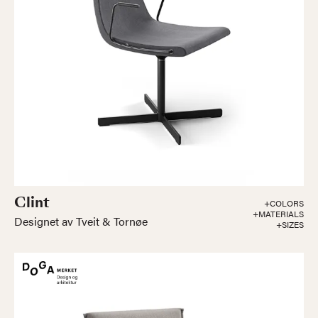
Clint
+COLORS
+MATERIALS
Designet av Tveit & Tornøe
+SIZES