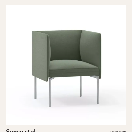
Senso stol