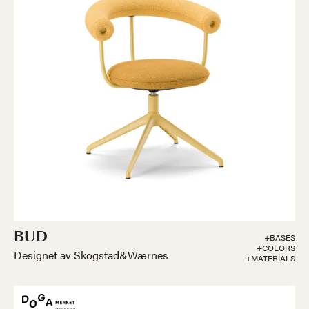
BUD
+BASES
+COLORS
Designet av Skogstad&Wærnes
+MATERIALS