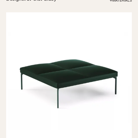
+MATERIALS