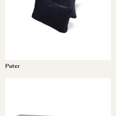
Puter