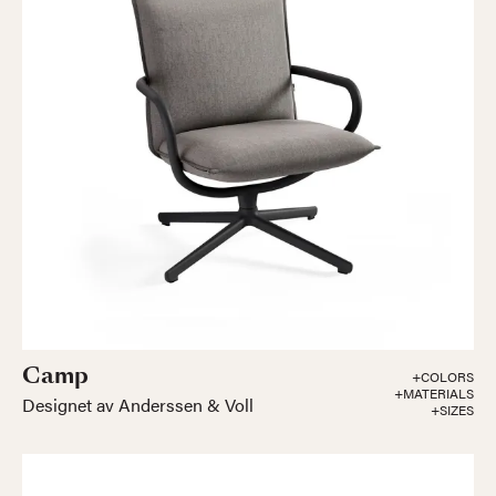
Camp
+COLORS
+MATERIALS
Designet av Anderssen & Voll
+SIZES