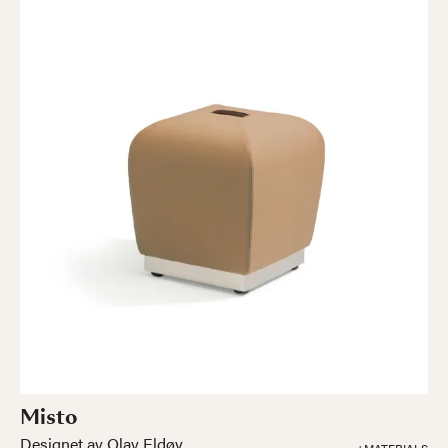
Misto
Designet av Olav Eldøy