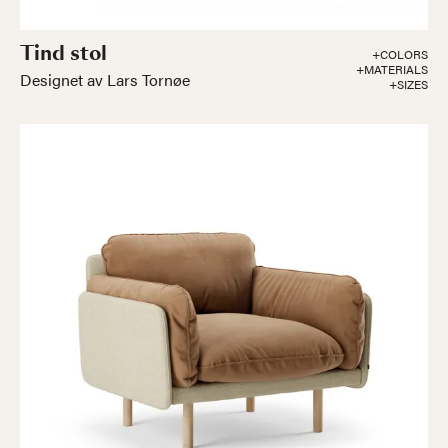
Tind stol
+COLORS
+MATERIALS
Designet av Lars Tornøe
+SIZES