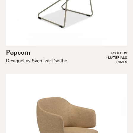
Popcorn
+COLORS
+MATERIALS
Designet av Sven Ivar Dysthe
+SIZES