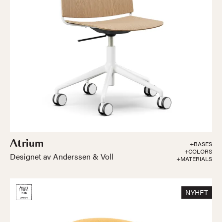
Atrium
+BASES
+COLORS
Designet av Anderssen & Voll
+MATERIALS
NYHET