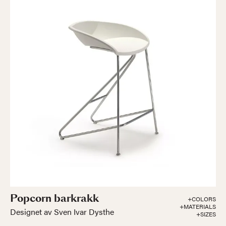
Popcorn barkrakk
+COLORS
+MATERIALS
Designet av Sven Ivar Dysthe
+SIZES