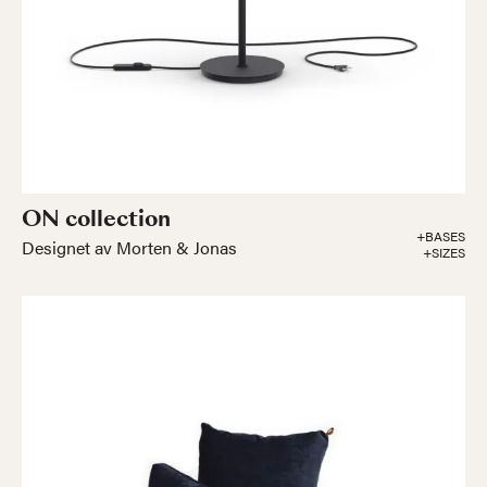
ON collection
+BASES
Designet av Morten & Jonas
+SIZES