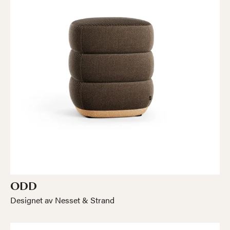
ODD
Designet av Nesset & Strand