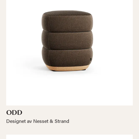
ODD
Designet av Nesset & Strand