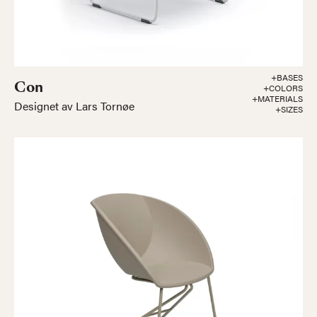
+BASES
Con
+COLORS
+MATERIALS
Designet av Lars Tornøe
+SIZES