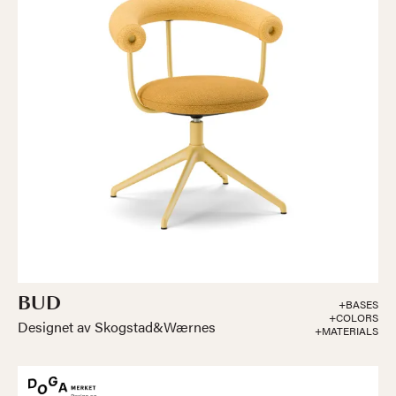
BUD
+BASES
+COLORS
Designet av Skogstad&Wærnes
+MATERIALS