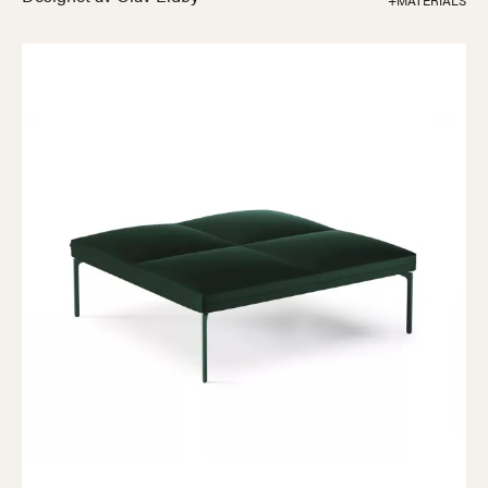
+MATERIALS