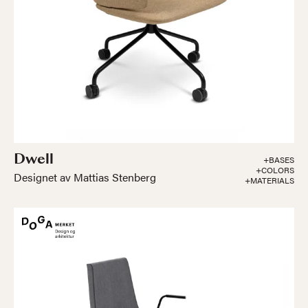
Dwell
+BASES
+COLORS
Designet av Mattias Stenberg
+MATERIALS