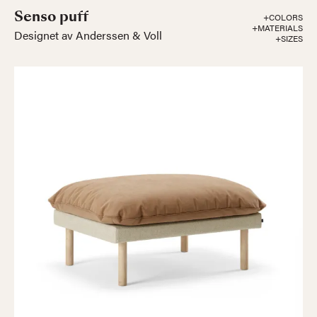
Senso puff
+COLORS
+MATERIALS
Designet av Anderssen & Voll
+SIZES