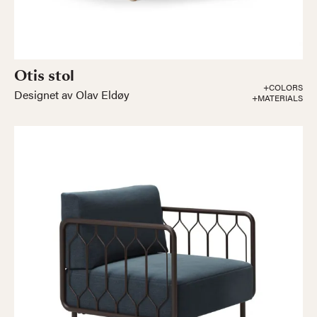
Otis stol
+COLORS
Designet av Olav Eldøy
+MATERIALS