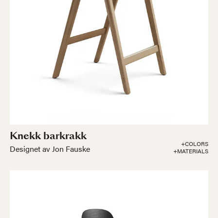
Knekk barkrakk
+COLORS
Designet av Jon Fauske
+MATERIALS