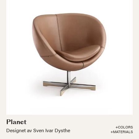
Planet
+COLORS
Designet av Sven Ivar Dysthe
+MATERIALS