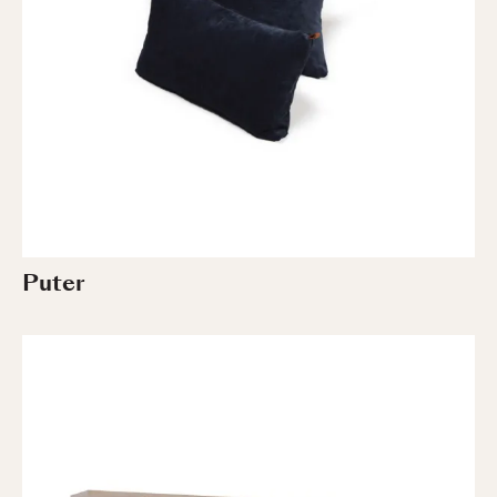
Puter