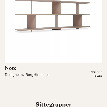
Note
+COLORS
Designet av BergHindenes
+SIZES
Sittegrupper