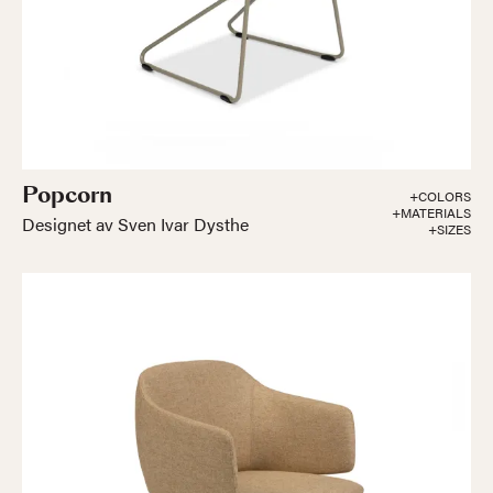
Popcorn
+COLORS
+MATERIALS
Designet av Sven Ivar Dysthe
+SIZES