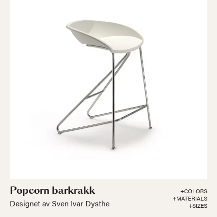
Popcorn barkrakk
+COLORS
+MATERIALS
Designet av Sven Ivar Dysthe
+SIZES