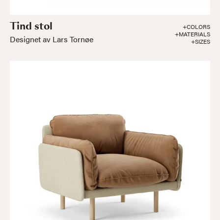
Tind stol
+COLORS
+MATERIALS
Designet av Lars Tornøe
+SIZES