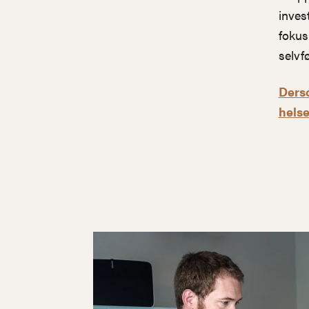
inves
fokus
selvfø
Ders
helse
Hva er psykologisk trygghet og hvordan kan 