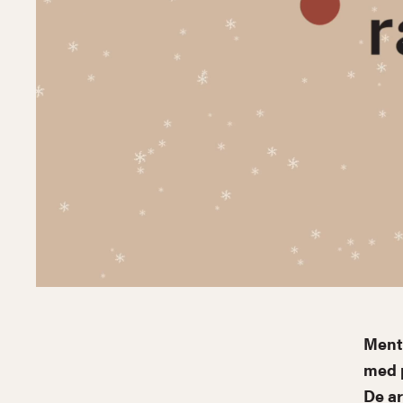
Menta
med p
De ar