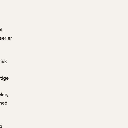
l.
er er
isk
tige
lse,
 med
g