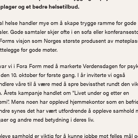
plager og et bedre helsetilbud.
l helse handler mye om å skape trygge ramme for gode
ler. Gode samtaler skjer ofte i en sofa eller konferansesto
Forms visjon som Norges største produsent av møteplass
rettelegge for gode møter.
r var vi i Fora Form med å markerte Verdensdagen for psyk
den 10. oktober for første gang. I år inviterte vi også
ndlere våre til å være med å spre bevissthet rundt den vik
. Årets kampanje handlet om "Livet under og etter en
mi". Mens noen har opplevd hjemmekontor som en befrie
ndre synes det har vært utfordrende å oppleve samhold
gaer og andre med betydning i deres liv.
leve samhold er viktig for å kunne jobbe mot felles mål o