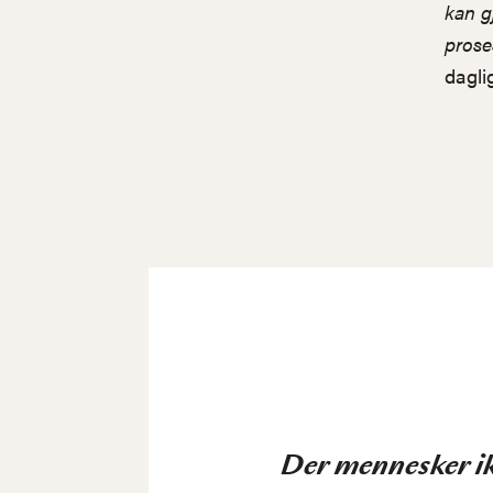
kan gj
prose
dagli
Der mennesker i