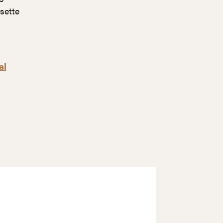
 sette
al