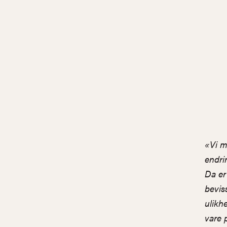
«Vi m
endri
Da er
bevis
ulikh
vare 