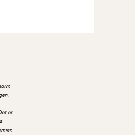
enorm
gen.
Det er
a
demien