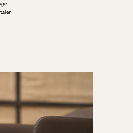
dige
taler