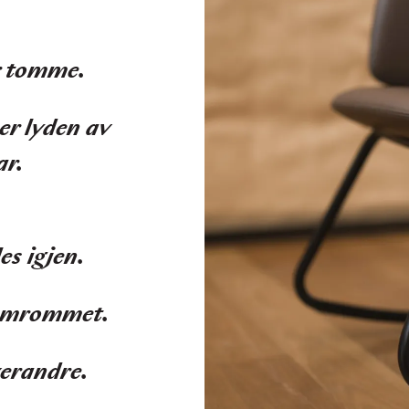
r tomme.
er lyden av
ar.
es igjen.
 tomrommet.
verandre.