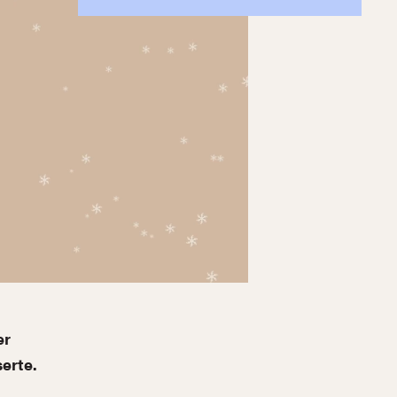
er
erte.