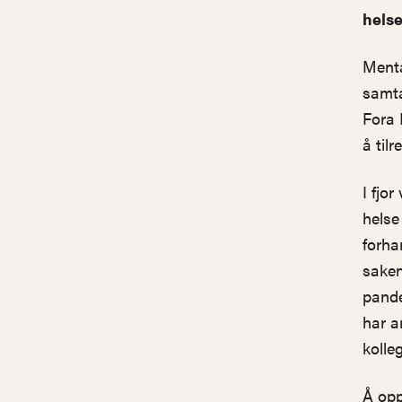
helse
Menta
samta
Fora 
å til
I fjo
helse 
forha
saken
pande
har a
kolle
Å opp